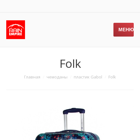
МЕНЮ
Folk
Главная
чемоданы
пластик Gabol
Folk