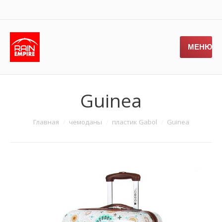
МЕНЮ
Guinea
Главная
чемоданы
пластик Gabol
Guinea