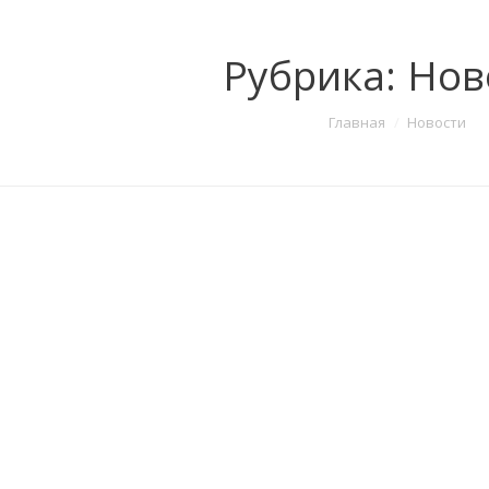
Рубрика:
Нов
Главная
Новости
тние коллекции ремней
вости
От:
Rain Empire
ллекция солнцезащитных очков
вости
От:
Rain Empire
ллекции ТМ Domenico Morelli