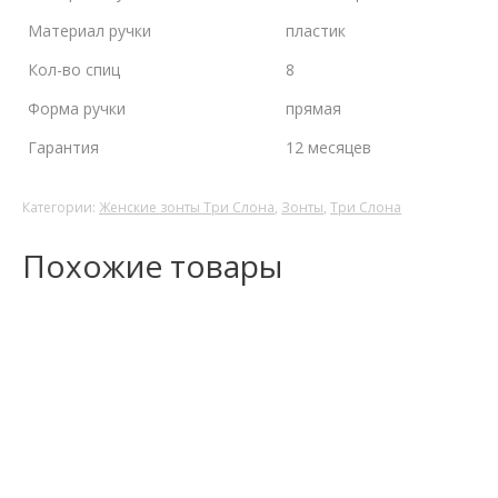
Материал ручки
пластик
Кол-во спиц
8
Форма ручки
прямая
Гарантия
12 месяцев
Категории:
Женские зонты Три Слона
,
Зонты
,
Три Слона
Похожие товары