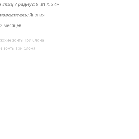
 спиц / радиус:
8 шт./56 см
изводитель:
Япония
2 месяцев
жские зонты Три Слона
е зонты Три Слона