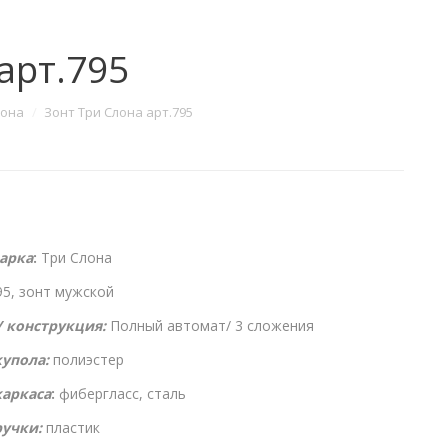
арт.795
лона
Зонт Три Слона арт.795
арка
:
Три Слона
5, зонт мужской
 конструкция:
Полный автомат/ 3 сложения
упола:
полиэстер
каркаса
:
фибергласс, сталь
учки:
пластик