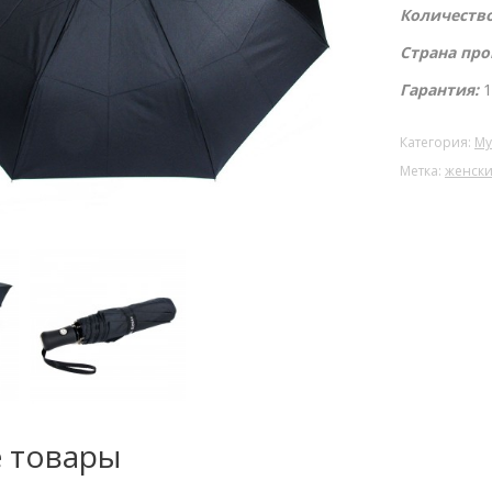
Количество
Страна про
Гарантия:
1
Категория:
Му
Метка:
женски
 товары