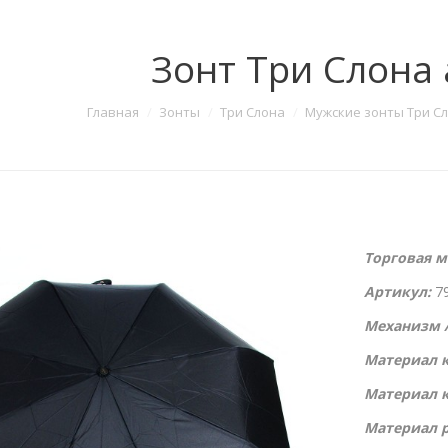
Зонт Три Слона 
Главная
Зонты
Три Слона
Мужские зонты Три С
Торговая м
Артикул:
79
Механизм /
Материал к
Материал 
Материал р