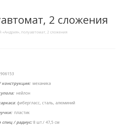
уавтомат, 2 сложения
й «Андрия», полуавтомат, 2 сложения
-906153
/ конструкция:
механика
купола:
нейлон
каркаса
:
фибергласс, сталь, алюминий
ручки:
пластик
 спиц / радиус:
8
шт./ 47,5 см