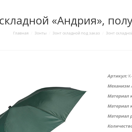
 складной «Андрия», пол
Главная
Зонты
Зонт складной под заказ
Зонт складно
Артикул:
K
Механизм 
Материал 
Материал 
Материал 
Количество