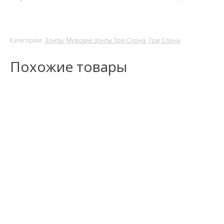
Категории:
Зонты
,
Мужские зонты Три Слона
,
Три Слона
Похожие товары