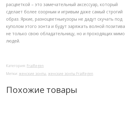
расцветкой – это замечательный аксессуар, который
сделает более озорным и игривым даже самый строгий
образ. Яркие, разноцветныеузоры не дадут скучать под
куполом этого зонта и будут заряжать волной позитива
не только свою обладательницу, но и проходящих мимо
людей.
Категория:
FraiRegen
Метки:
женские зонты
,
женские зонты FraiRegen
Похожие товары