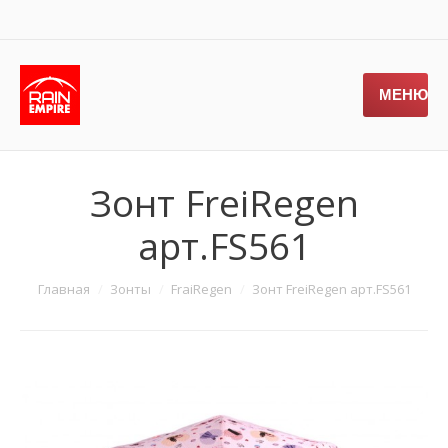
МЕНЮ
Зонт FreiRegen
арт.FS561
Главная
Зонты
FraiRegen
Зонт FreiRegen арт.FS561