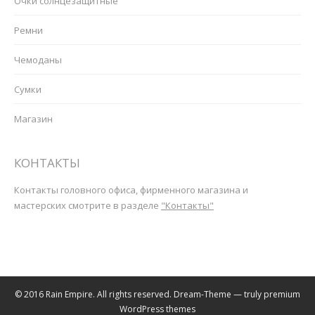
Очки солнцезащитные
Ремни
Чемоданы
Сумки
Магазин
КОНТАКТЫ
Контакты головного офиса, фирменного магазина и
мастерских смотрите в разделе
"Контакты"
© 2016 Rain Empire. All rights reserved. Dream-Theme — truly
premium
WordPress themes