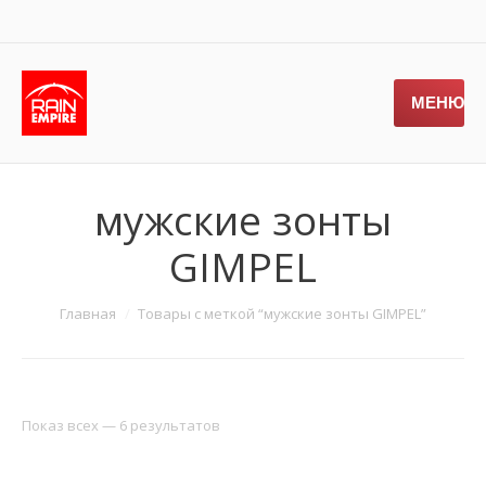
МЕНЮ
мужские зонты
GIMPEL
Главная
Товары с меткой “мужские зонты GIMPEL”
Показ всех — 6 результатов