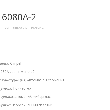
16080A-2
зонт gimpel Арт. 16080A-2
арка
:
Gimpel
6080A , зонт женский
 конструкция:
Автомат / 3 сложения
упола:
Полиэстер
каркаса
:
алюминий/фиберглас
учки:
Прорезиненный пластик