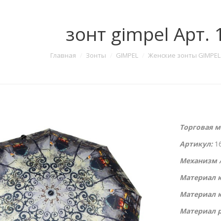
зонт gimpel Арт. 
Главная
Зонты
GIMPEL
Женские зонты GIMPEL
Торговая м
Артикул:
1
Механизм /
Материал к
Материал 
Материал р