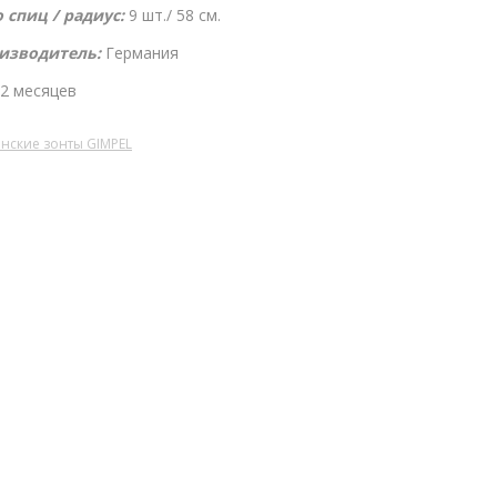
 спиц / радиус:
9 шт./ 58 см.
изводитель:
Германия
2 месяцев
нские зонты GIMPEL