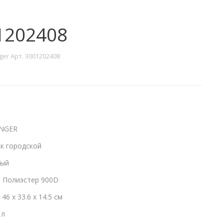
1202408
er Арт. 3001202408
NGER
 городской
ый
:
Полиэстер 900D
:
46 x 33.6 x 14.5 см
 л